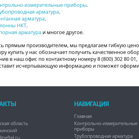
нтрольно-измерительные приборы
.
убопроводная арматура
.
нтанная арматура
.
лонны НКТ
.
порная арматура
и многое другое.
сь прямым производителем, мы предлагаем гибкую цено
уру купить у нас обозначает получить качественное об
ив в наш офис по контактному номеру 8 (800) 302 80 01,
ставит исчерпывающую информацию и поможет оформит
АКТЫ
НАВИГАЦИЯ
Главная
ская область
Контрольно-измерительные
приборы
ржинский
Трубопроводная арматура
neftel.ru