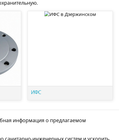
дохранительную.
ИФС
робная информация о предлагаемом
о санитарно-инженерных систем и ускорить