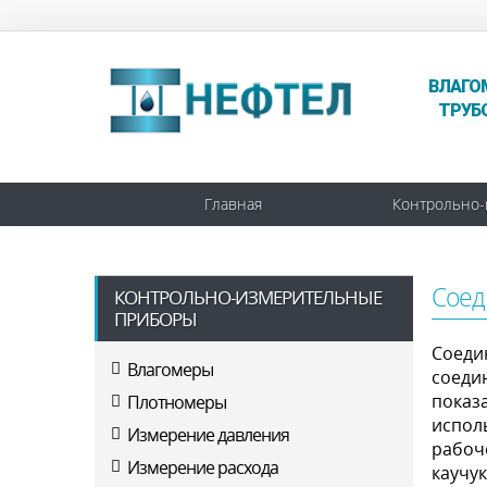
ВЛАГО
ТРУБ
Главная
Контрольно-
Соед
КОНТРОЛЬНО-ИЗМЕРИТЕЛЬНЫЕ
ПРИБОРЫ
Соеди
Влагомеры
соеди
показ
Плотномеры
испол
Измерение давления
рабоч
Измерение расхода
каучу