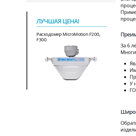
проце
Приме
процен
ЛУЧШАЯ ЦЕНА!
Преим
Расходомер MicroMotion F200,
F300
За 6 
Многи
Яв
Им
Пр
У 
ГО
Широк
Обрат
издел