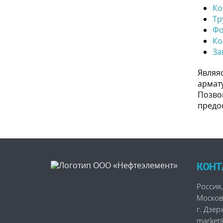
Ко
Тр
Фо
Ко
За
Являя
армат
Позвон
предо
КОНТ
Россия
,
Москов
г. Дзе
market@