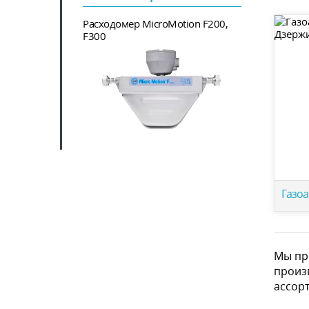
Расходомер MicroMotion F200,
F300
Газоа
Мы пр
произ
ассор