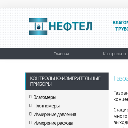
ВЛАГО
ТРУБ
Главная
Контрольно-
Газо
КОНТРОЛЬНО-ИЗМЕРИТЕЛЬНЫЕ
ПРИБОРЫ
Газоа
Влагомеры
конце
Плотномеры
Стаци
Измерение давления
много
выход
Измерение расхода