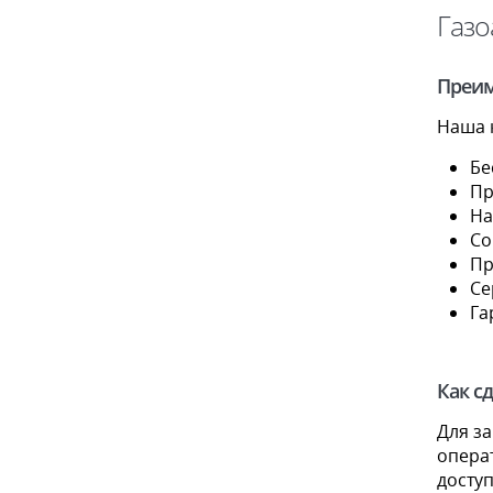
Газо
Преи
Наша 
Бе
Пр
На
Со
Пр
Се
Га
Как сд
Для за
операт
досту